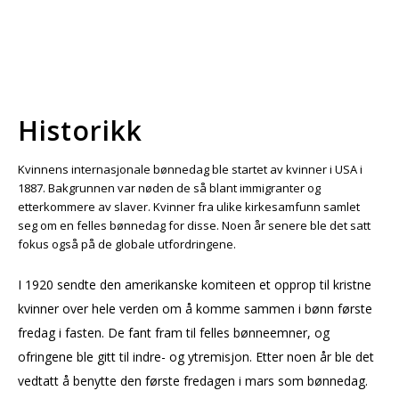
Historikk
Kvinnens internasjonale bønnedag ble startet av kvinner i USA i
1887. Bakgrunnen var nøden de så blant immigranter og
etterkommere av slaver. Kvinner fra ulike kirkesamfunn samlet
seg om en felles bønnedag for disse. Noen år senere ble det satt
fokus også på de globale utfordringene.
I 1920 sendte den amerikanske komiteen et opprop til kristne
kvinner over hele verden om å komme sammen i bønn første
fredag i fasten. De fant fram til felles bønneemner, og
ofringene ble gitt til indre- og ytremisjon. Etter noen år ble det
vedtatt å benytte den første fredagen i mars som bønnedag.