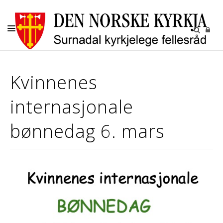
KYRKJELEGE HANDLINGAR
Kvinnenes
BARN OG UNGE
internasjonale
KYRKJENE
SOKN
bønnedag 6. mars
KYRKJEGARDANE
UTLEIGE