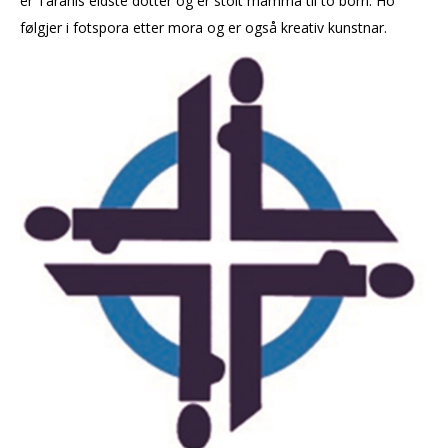
er Taranis eldste dotter og er stolt mamma til to born. Ho
følgjer i fotspora etter mora og er også kreativ kunstnar.