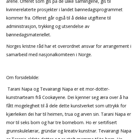
årene. Offeret som gis på de ulike samlingene, gis til
kvinnerelaterte prosjekter i landet bønnedagsprogrammet
kommer fra. Offeret går også til å dekke utgiftene til
administrasjon, trykking og utsendelse av
bønnedagsmateriellet.
Norges kristne råd har et overordnet ansvar for arrangement i
samarbeid med nasjonalkomiteen i Norge.
Om forsidebilde:
Tarani Napa og Tevairangi Napa er eit mor-dotter-
kunstnarteam frå Cookøyene. Dei kjenner seg æra over å ha
fått mogelegheit til å dele dette kunstverket som uttrykk for
kjærleiken dei har til heimen, trua og arven sin. Tarani Napa er
mor til seks born og har tre borneborn. Ho er sertifisert
grunnskulelærar, gründar og kreativ kunstnar. Tevairangi Napa