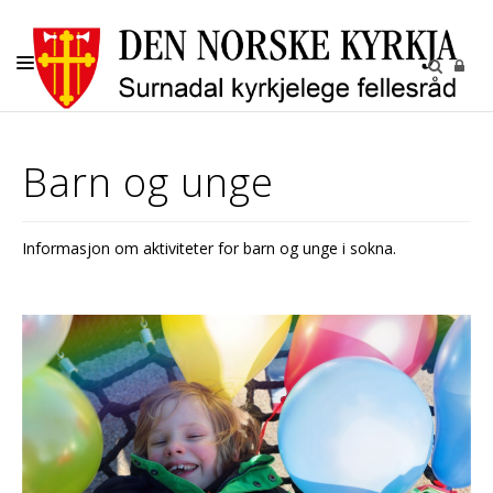
KYRKJELEGE HANDLINGAR
Barn og unge
BARN OG UNGE
KYRKJENE
Informasjon om aktiviteter for barn og unge i sokna.
SOKN
KYRKJEGARDANE
UTLEIGE