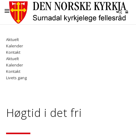
KYRKJELEGE HANDLINGAR
Aktuelt
BARN OG UNGE
Kalender
Kontakt
KYRKJENE
Aktuelt
Kalender
SOKN
Kontakt
Livets gang
KYRKJEGARDANE
UTLEIGE
Høgtid i det fri