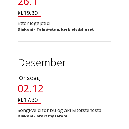
26.11
kl.19.30
Etter leggjetid
Diakoni
-
Talgø-stua, kyrkjelydshuset
Desember
Onsdag
02.12
kl.17.30
Songkveld for bu og aktivitetstenesta
Diakoni
-
Stort møterom