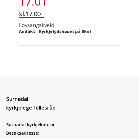
17.01
kl.17.00
Lovsangskveld
Andakt
-
Kyrkjelydshuset på Skei
Surnadal
kyrkjelege fellesråd
Surnadal kyrkjekontor
Besøksadresse: