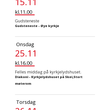
15.11
kl.11.00
Gudsteneste
Gudsteneste
-
Øye kyrkje
Onsdag
25.11
kl.16.00
Felles middag på kyrkjelydshuset.
Diakoni
-
Kyrkjelydshuset på Skei,Stort
møterom
Torsdag