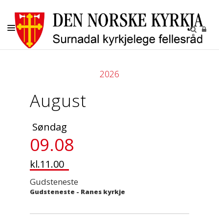
KYRKJELEGE HANDLINGAR
2026
BARN OG UNGE
August
KYRKJENE
SOKN
Søndag
KYRKJEGARDANE
09.08
UTLEIGE
kl.11.00
Gudsteneste
Gudsteneste
-
Ranes kyrkje