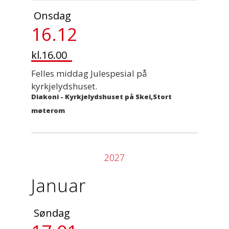
Onsdag
16.12
kl.16.00
Felles middag Julespesial på
kyrkjelydshuset.
Diakoni
-
Kyrkjelydshuset på Skei,Stort
møterom
2027
Januar
Søndag