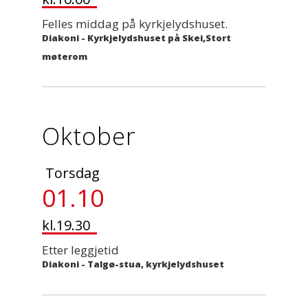
Felles middag på kyrkjelydshuset.
Diakoni
-
Kyrkjelydshuset på Skei,Stort
møterom
Oktober
Torsdag
01.10
kl.19.30
Etter leggjetid
Diakoni
-
Talgø-stua, kyrkjelydshuset