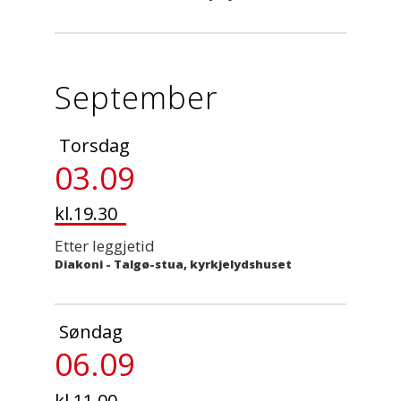
September
Torsdag
03.09
kl.19.30
Etter leggjetid
Diakoni
-
Talgø-stua, kyrkjelydshuset
Søndag
06.09
kl.11.00